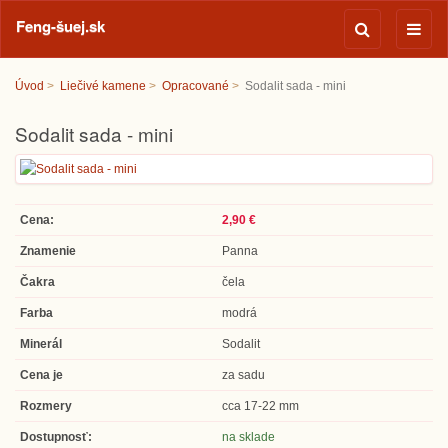
Feng-šuej.sk
Úvod
Liečivé kamene
Opracované
Sodalit sada - mini
Sodalit sada - mini
Cena:
2,90 €
Znamenie
Panna
Čakra
čela
Farba
modrá
Minerál
Sodalit
Cena je
za sadu
Rozmery
cca 17-22 mm
Dostupnosť:
na sklade