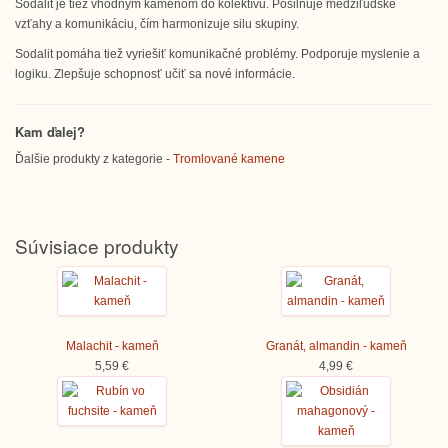
Sodalit je tiež vhodným kameňom do kolektívu. Posilňuje medziľudské
vzťahy a komunikáciu, čím harmonizuje silu skupiny.
Sodalit pomáha tiež vyriešiť komunikačné problémy. Podporuje myslenie a
logiku. Zlepšuje schopnosť učiť sa nové informácie.
Kam ďalej?
Ďalšie produkty z kategorie -
Tromlované kamene
Súvisiace produkty
Malachit - kameň
Granát, almandin - kameň
5,59 €
4,99 €