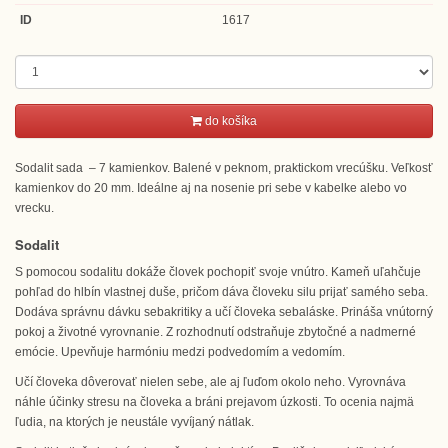
ID
1617
do košíka
Sodalit sada – 7 kamienkov. Balené v peknom, praktickom vrecúšku. Veľkosť
kamienkov do 20 mm. Ideálne aj na nosenie pri sebe v kabelke alebo vo
vrecku.
Sodalit
S pomocou sodalitu dokáže človek pochopiť svoje vnútro. Kameň uľahčuje
pohľad do hlbín vlastnej duše, pričom dáva človeku silu prijať samého seba.
Dodáva správnu dávku sebakritiky a učí človeka sebaláske. Prináša vnútorný
pokoj a životné vyrovnanie. Z rozhodnutí odstraňuje zbytočné a nadmerné
emócie. Upevňuje harmóniu medzi podvedomím a vedomím.
Učí človeka dôverovať nielen sebe, ale aj ľuďom okolo neho. Vyrovnáva
náhle účinky stresu na človeka a bráni prejavom úzkosti. To ocenia najmä
ľudia, na ktorých je neustále vyvíjaný nátlak.