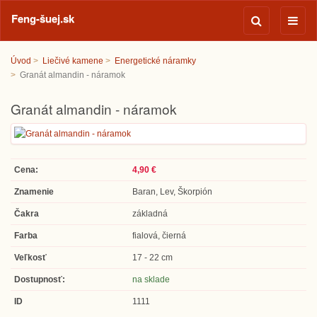
Feng-šuej.sk
Úvod
Liečivé kamene
Energetické náramky
Granát almandin - náramok
Granát almandin - náramok
Cena:
4,90 €
Znamenie
Baran, Lev, Škorpión
Čakra
základná
Farba
fialová, čierná
Veľkosť
17 - 22 cm
Dostupnosť:
na sklade
ID
1111