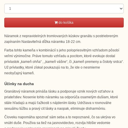
do košíka
Náramok z nepravidelných tromlovaných kúskov granátu s postriebreným
zapínaním Nastaviteľná dĺžka náramku 18-22 cm.
Farba tohto kameňa v kombinácií s jeho polopriesvitným vzhľadom pôsobí
veľmi výnimočne. Práve tomuto vzhľadu a pocitom, ktoré evokuje dostal
prívlastok „kameň ohňa“ , „kameň vášne“, či „kameň premeny a čistoty srdca“.
Už prívlastky, ktoré získal poukazujú na to, že ide o nesmierne
neobyčajný kameň.
Účinky na ducha
Granátový náramok prináša lásku a podporuje vznik nových vzťahov a
priateľstiev. Nosenie tohto náramku sa odporúča osamelým dušiam, ktoré
stále hľadajú a majú ťažkosti s nájdením lásky. Udržiava v rovnováhe
sexuálnu túžbu a pravý cit lásky a naopak, eliminuje disharmóniu.
Človeku napomáha spoznať sám seba a to nepoznané, čo sa ukrýva vo
vnútri duše. Používa sa tiež na jasnovidectvo, rozvíja hlbšie vedomie