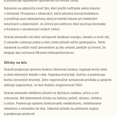
a podnecuje vyplavenie spomienok na minulé životy.
Náramok sa odporúča nosiť tým, ktorí prežili nešťastie alebo traumu
v minulosti. Prospieva v situáciách, ktoré pôsobia bezvýchodiskovo
a posilňuje pud sebazáchovy, ktorý je krehký hlavne pri niektorých
neurózach a depresiách. Je účinný pre jedincov, ktorí pociťujú beznádej
a frustráciu v dosahovaní svojich cieľov.
Granát almandín má silnú schopnosť dodávať energiu, odvahu a nové sily.
Z náramku vyžaruje pokoj a mier, preto pôsobí veľmi upokojujúco. Tento
náramok sa môže nosiť preventívne aj ako amulet, pretože sa hovorí, že
funguje ako ochranný štít pred nebezpečenstvom.
Účinky na telo
Granát podporuje správnu funkciu obehovej sústavy, reguluje krvný obeh
a obeh telesných tekutín v tele. Napráva krvný tlak, čistí krv a podnecuje
tvorbu červených krviniek. Jeho regeneračné schopnosti prečistia a správne
aktivujú organizmus, no tiež dokážu zregenerovať DNA.
Granát almandín efektívne pôsobí na dýchaciu sústavu, pľúca a ich
ochorenia. Má blahodarné účinky na ľadviny, pečeň, slezinu, chrbticu
a srdce. Podnecuje správnu funkcionalitu metabolizmu, vstrebávanie
vitamínov a minerálov do tela. Výborne pôsobí na pohlavné orgány
a podporuje plodnosť.