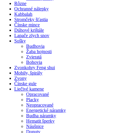
Rôzne
Ochranné nálepky
Kabbalah
Stromčeky šťastia
Čínske mince
Dúhové krištále
Lapače zlych snov
Sošky
Budhovia
Žaba hojnosti
Zvieratá
Bohovia
Zvonkohry Feng shui
Mobily, špirály
Zvony
Čínske gule
Liečivé kamene
Opracované
Placky
Neopracované
Energetické náramky
Budha náramky
Hematit šperky
Náušnice
Donuty