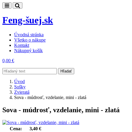
Feng-šuej.sk
Úvodná stránka
Všetko o nákupe
Kontakt
Nákupný košík
0,00 €
Hľadať
Úvod
Sošky
Zvieratá
Sova - múdrosť, vzdelanie, mini - zlatá
Sova - múdrosť, vzdelanie, mini - zlatá
Cena:
3,40 €