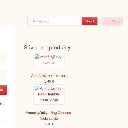
ko o nákupe
Kontakt
Nákupný košík
0,00 €
Hľadať
Súvisiace produkty
Vonné tyčinky - marhula
1,49 €
ka
ička
Vonné tyčinky - Nag Champa-
biela šalvia
2,20 €