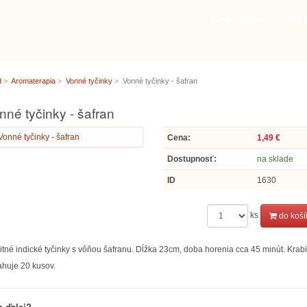
Úvodná stránka
Všet
d
Aromaterapia
Vonné tyčinky
Vonné tyčinky - šafran
nné tyčinky - šafran
Cena:
1,49 €
Dostupnosť:
na sklade
ID
1630
ks
do koší
itné indické tyčinky s vôňou šafranu. Dĺžka 23cm, doba horenia cca 45 minút. Krab
huje 20 kusov.
 ďalej?