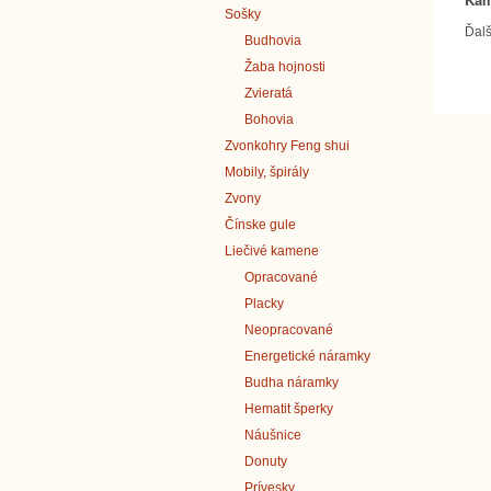
Sošky
Ďalš
Budhovia
Žaba hojnosti
Zvieratá
Bohovia
Zvonkohry Feng shui
Mobily, špirály
Zvony
Čínske gule
Liečivé kamene
Opracované
Placky
Neopracované
Energetické náramky
Budha náramky
Hematit šperky
Náušnice
Donuty
Prívesky