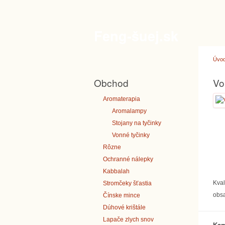
Feng-šuej.sk
Úvo
Obchod
Vo
Aromaterapia
Aromalampy
Stojany na tyčinky
Vonné tyčinky
Rôzne
Ochranné nálepky
Kabbalah
Kval
Stromčeky šťastia
obsa
Čínske mince
Dúhové krištále
Lapače zlych snov
Kam