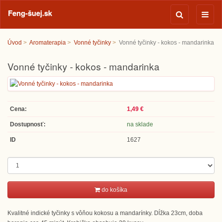
Feng-šuej.sk
Úvod
Aromaterapia
Vonné tyčinky
Vonné tyčinky - kokos - mandarinka
Vonné tyčinky - kokos - mandarinka
Cena:
1,49 €
Dostupnosť:
na sklade
ID
1627
do košíka
Kvalitné indické tyčinky s vôňou kokosu a mandarínky. Dĺžka 23cm, doba