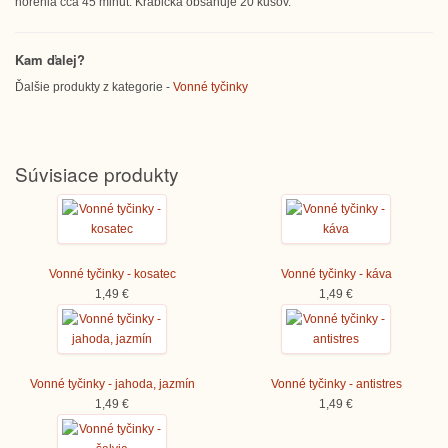
horenia cca 45 minút. Krabička obsahuje 20 kusov.
Kam ďalej?
Ďalšie produkty z kategorie -
Vonné tyčinky
Súvisiace produkty
Vonné tyčinky - kosatec
Vonné tyčinky - káva
1,49 €
1,49 €
Vonné tyčinky - jahoda, jazmín
Vonné tyčinky - antistres
1,49 €
1,49 €