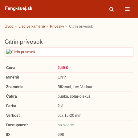
Feng-šuej.sk
Úvod
Liečivé kamene
Prívesky
Citrín prívesok
Citrín prívesok
Cena:
2,49 €
Minerál
Citrín
Znamenie
Blíženci, Lev, Vodnár
Čakra
pupka, solar-plexus
Farba
žltá
Veľkosť
cca 15-20 mm
Dostupnosť:
na sklade
ID
698